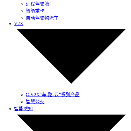
远程驾驶舱
智能重卡
自动驾驶物流车
V2X
C-V2X“车-路-云”系列产品
智慧公交
智能感知