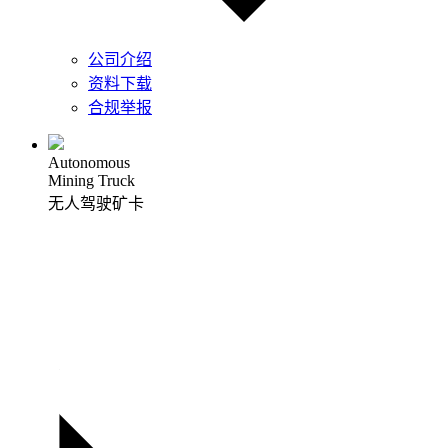
公司介绍
资料下载
合规举报
Autonomous
Mining Truck
无人驾驶矿卡
无人驾驶矿卡
自主研发、前装量产、绿色零碳的、
且实现商业化应用的无人驾驶产品
了解更多